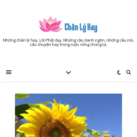
Những chân lý hay, Lời Phật dạy, Những câu danh ngôn, những câu nói,
câu chuyện hay trong cuộc sống chúng ta.