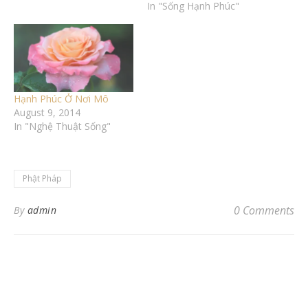
In "Sống Hạnh Phúc"
Hạnh Phúc Ở Nơi Mô
August 9, 2014
In "Nghệ Thuật Sống"
Phật Pháp
0 Comments
By
admin