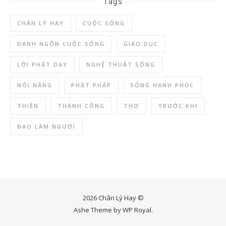
Tags
CHÂN LÝ HAY
CUỘC SỐNG
DANH NGÔN CUỘC SỐNG
GIÁO DỤC
LỜI PHẬT DẠY
NGHỆ THUẬT SỐNG
NÓI NĂNG
PHẬT PHÁP
SỐNG HẠNH PHÚC
THIỀN
THÀNH CÔNG
THƠ
TRƯỚC KHI
ĐẠO LÀM NGƯỜI
2026 Chân Lý Hay ©
Ashe Theme by
WP Royal
.