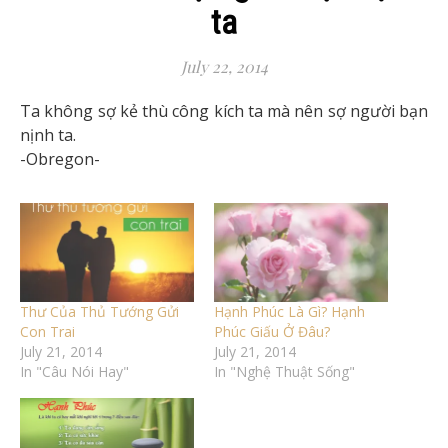
ta
July 22, 2014
Ta không sợ kẻ thù công kích ta mà nên sợ người bạn
nịnh ta.
-Obregon-
Thư Của Thủ Tướng Gửi
Hạnh Phúc Là Gì? Hạnh
Con Trai
Phúc Giấu Ở Đâu?
July 21, 2014
July 21, 2014
In "Câu Nói Hay"
In "Nghệ Thuật Sống"