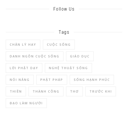
Follow Us
Tags
CHÂN LÝ HAY
CUỘC SỐNG
DANH NGÔN CUỘC SỐNG
GIÁO DỤC
LỜI PHẬT DẠY
NGHỆ THUẬT SỐNG
NÓI NĂNG
PHẬT PHÁP
SỐNG HẠNH PHÚC
THIỀN
THÀNH CÔNG
THƠ
TRƯỚC KHI
ĐẠO LÀM NGƯỜI