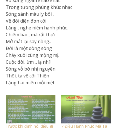
Vỗ sóng ngầm khao khát.
Trong tương phùng khúc nhạc
Sóng sánh màu ly bôi .
Về đối diện đơn côi
Lặng , nghe niềm hạnh phúc.
Chiêm bao, mà rất thực
Mở mắt lại say nồng..
Đời là một dòng sông
Chảy xuôi cùng mộng mị.
Cuộc đời, ừm… lạ nhỉ!
Sóng vỗ bờ nhị nguyên
Thôi, ta về cõi Thiền
Lặng hai miền mỏi mệt.
Trước khi định nói điều gì
7 Điều Hạnh Phúc Mà Ta