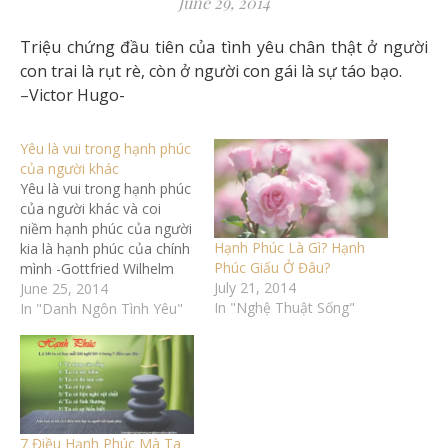
June 29, 2014
Triệu chứng đầu tiên của tình yêu chân thật ở người
con trai là rụt rè, còn ở người con gái là sự táo bạo.
–
Victor Hugo-
Yêu là vui trong hạnh phúc
của người khác
Yêu là vui trong hạnh phúc
của người khác và coi
niềm hạnh phúc của người
Hạnh Phúc Là Gì? Hạnh
kia là hạnh phúc của chính
Phúc Giấu Ở Đâu?
mình -Gottfried Wilhelm
July 21, 2014
Leibniz-
June 25, 2014
In "Nghệ Thuật Sống"
In "Danh Ngôn Tình Yêu"
7 Điều Hạnh Phúc Mà Ta