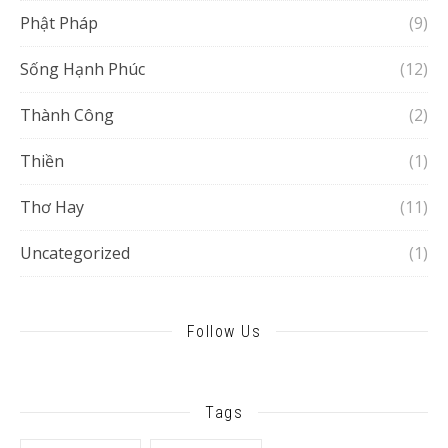
Phật Pháp
(9)
Sống Hạnh Phúc
(12)
Thành Công
(2)
Thiền
(1)
Thơ Hay
(11)
Uncategorized
(1)
Follow Us
Tags