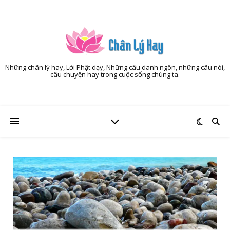
Những chân lý hay, Lời Phật dạy, Những câu danh ngôn, những câu nói,
câu chuyện hay trong cuộc sống chúng ta.