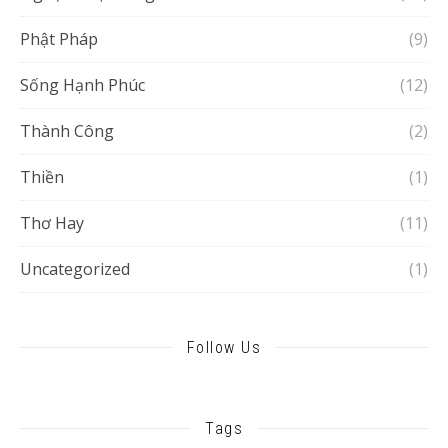
Phật Pháp
(9)
Sống Hạnh Phúc
(12)
Thành Công
(2)
Thiền
(1)
Thơ Hay
(11)
Uncategorized
(1)
Follow Us
Tags