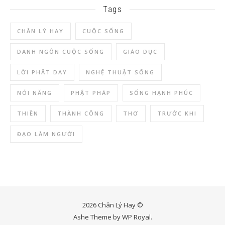
Tags
CHÂN LÝ HAY
CUỘC SỐNG
DANH NGÔN CUỘC SỐNG
GIÁO DỤC
LỜI PHẬT DẠY
NGHỆ THUẬT SỐNG
NÓI NĂNG
PHẬT PHÁP
SỐNG HẠNH PHÚC
THIỀN
THÀNH CÔNG
THƠ
TRƯỚC KHI
ĐẠO LÀM NGƯỜI
2026 Chân Lý Hay ©
Ashe Theme by
WP Royal
.